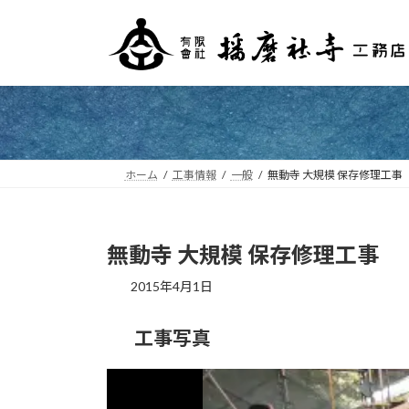
コ
ナ
ン
ビ
テ
ゲ
ン
ー
ツ
シ
へ
ョ
ス
ン
キ
に
ホーム
工事情報
一般
無動寺 大規模 保存修理工事
ッ
移
プ
動
無動寺 大規模 保存修理工事
2015年4月1日
工事写真