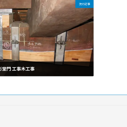
次の記事
影堂門 工事木工事