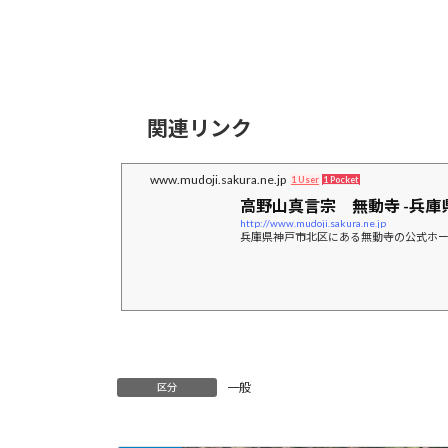
関連リンク
www.mudoji.sakura.ne.jp
1 User
1 Pocket
高野山真言宗 無動寺 -兵庫
http://www.mudoji.sakura.ne.jp
兵庫県神戸市北区にある無動寺の公式ホ
一般
区分