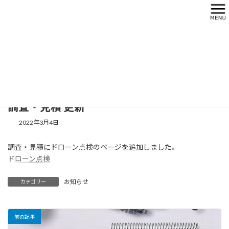
コ
ナ
ン
ビ
テ
ゲ
ン
ー
ツ
シ
新着情報
へ
ョ
ス
ン
キ
に
ホーム
新着情報
お知らせ
調査・見積 更新
ッ
移
プ
動
調査・見積 更新
2022年3月4日
調査・見積にドローン点検のページを追加しました。
ドローン点検
お知らせ
カテゴリー
前の記事